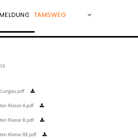
MELDUNG
TAMSWEG
SALZBURG
BISCHOFSHOFEN
ST. JOHANN
DS
 Lungau.pdf
ten Klasse A.pdf
ten Klasse B.pdf
ten Klasse BE.pdf