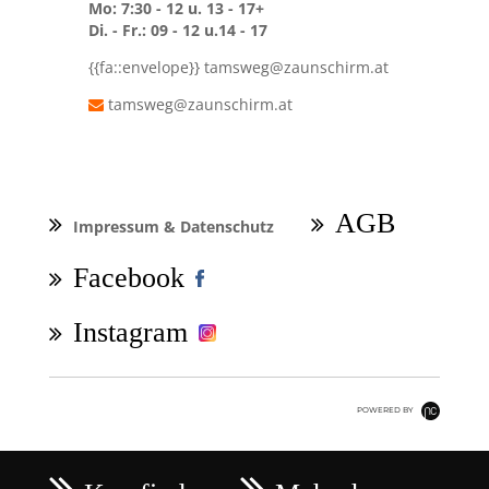
Mo: 7:30 - 12 u. 13 - 17+
Di. - Fr.: 09 - 12 u.14 - 17
{{fa::envelope}}
tamsweg@zaunschirm.at
tamsweg@zaunschirm.at
Navigation
überspringen
AGB
Impressum & Datenschutz
Facebook
Instagram
POWERED BY
Navigation