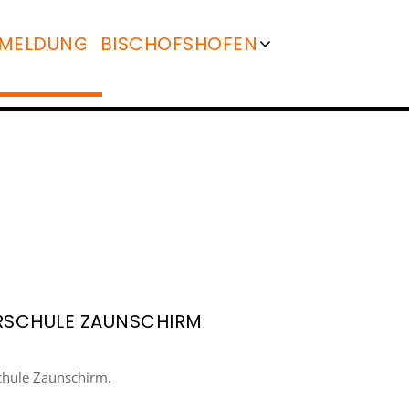
MELDUNG
BISCHOFSHOFEN
SALZBURG
ST. JOHANN
TAMSWEG
RSCHULE ZAUNSCHIRM
chule Zaunschirm.