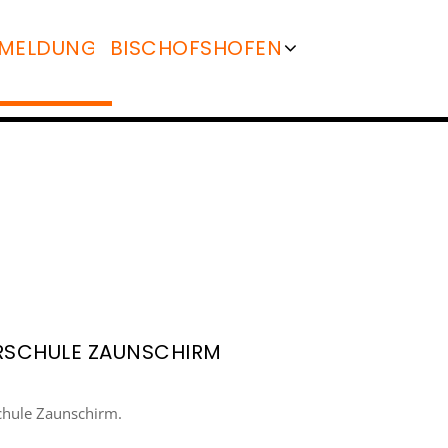
MELDUNG
BISCHOFSHOFEN
SALZBURG
ST. JOHANN
TAMSWEG
RSCHULE ZAUNSCHIRM
chule Zaunschirm.